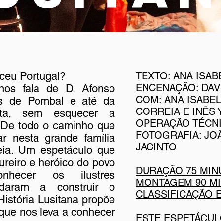
ceu Portugal?
TEXTO: ANA ISAB
ENCENAÇÃO: DAV
nos fala de D. Afonso
COM: ANA ISABEL
ês de Pombal e até da
CORREIA E INÊS 
rota, sem esquecer a
OPERAÇÃO TÉCN
 De todo o caminho que
FOTOGRAFIA: JOÃ
ar nesta grande família
JACINTO
ia. Um espetáculo que
tureiro e heróico do povo
DURAÇÃO 75 MI
nhecer os ilustres
MONTAGEM 90 M
udaram a construir o
CLASSIFICAÇÃO E
História Lusitana propõe
que nos leva a conhecer
ESTE ESPETÁCUL